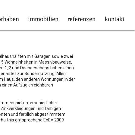
orhaben
immobilien
referenzen
kontakt
REFERENZ 2013
elhaushälften mit Garagen sowie zwei
 5 Wohneinheiten in Massivbauweise,
sen 1, 2 und Dachgeschoss haben einen
enanteil zur Sondernutzung. Allen
 Haus, den anderen Wohnungen in der
 einen Aufzug erreichbaren
ammenspiel unterschiedlicher
inkverkleidungen und farbigen
menten und farblich abgestimmtem
erhältnis entsprechend EnEV 2009