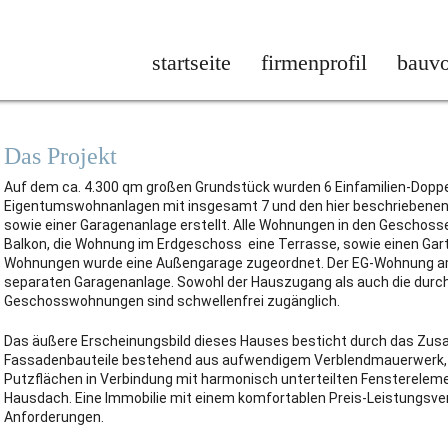
startseite
firmenprofil
bauv
Das Projekt
Auf dem ca. 4.300 qm großen Grundstück wurden 6 Einfamilien-Dopp
Eigentumswohnanlagen mit insgesamt 7 und den hier beschriebenen
sowie einer Garagenanlage erstellt. Alle Wohnungen in den Geschos
Balkon, die Wohnung im Erdgeschoss eine Terrasse, sowie einen Gart
Wohnungen wurde eine Außengarage zugeordnet. Der EG-Wohnung am
separaten Garagenanlage. Sowohl der Hauszugang als auch die durch
Geschosswohnungen sind schwellenfrei zugänglich.
Das äußere Erscheinungsbild dieses Hauses besticht durch das Zus
Fassadenbauteile bestehend aus aufwendigem Verblendmauerwerk, Z
Putzflächen in Verbindung mit harmonisch unterteilten Fensterele
Hausdach. Eine Immobilie mit einem komfortablen Preis-Leistungsv
Anforderungen.