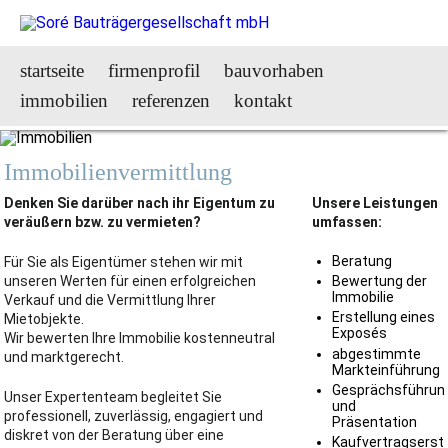
startseite
firmenprofil
bauvorhaben
IMMOBILIEN
immobilien
referenzen
kontakt
Immobilienvermittlung
Denken Sie darüber nach ihr Eigentum zu
Unsere Leistungen
veräußern bzw. zu vermieten?
umfassen:
Beratung
Für Sie als Eigentümer stehen wir mit
unseren Werten für einen erfolgreichen
Bewertung der
Immobilie
Verkauf und die Vermittlung Ihrer
Erstellung eines
Mietobjekte.
Exposés
Wir bewerten Ihre Immobilie kostenneutral
abgestimmte
und marktgerecht.
Markteinführung
Gesprächsführun
Unser Expertenteam begleitet Sie
und
professionell, zuverlässig, engagiert und
Präsentation
diskret von der Beratung über eine
Kaufvertragserste