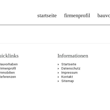
startseite
firmenprofil
bauv
icklinks
Informationen
Bauvorhaben
Startseite
Firmenprofil
Datenschutz
Immobilien
Impressum
Referenzen
Kontakt
Sitemap